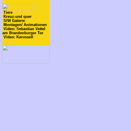
Tiere
Kreuz-und quer
S/W Galerie
Montagen/ Animationen
Video: Sebastian Vettel
am Brandenburger Tor
Video: Karussell