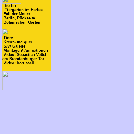
Berlin
Tiergarten im Herbst
Fall der Mauer
Berlin, Rückseite
Botanischer Garten
Tiere
Kreuz-und quer
S/W Galerie
Montagen/ Animationen
Video: Sebastian Vettel
am Brandenburger Tor
Video: Karussell