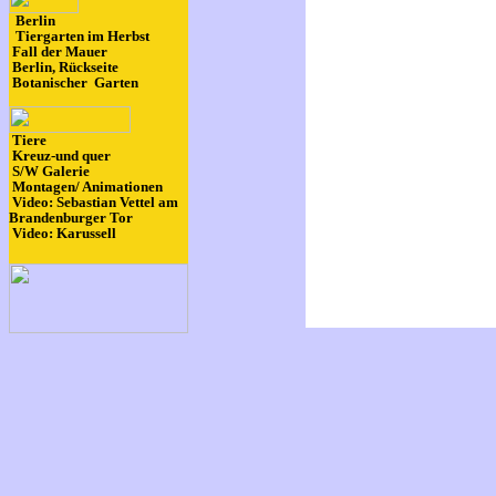
Berlin
Tiergarten im Herbst
Fall der Mauer
Berlin, Rückseite
Botanischer Garten
Tiere
Kreuz-und quer
S/W Galerie
Montagen/ Animationen
Video: Sebastian Vettel am
Brandenburger Tor
Video: Karussell